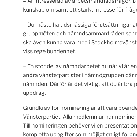
– Är intresserad av arbetsmarknadsfrågor. D
kunskap om samt ett starkt intresse för fråg
– Du måste ha tidsmässiga förutsättningar a
gruppmöten och nämndsammanträden samt at
ska även kunna vara med i Stockholmsvänste
viss regelbundenhet.
– En stor del av nämndarbetet nu när vi är e
andra vänsterpartister i nämndgruppen där 
nämnden. Därför är det viktigt att du är bra 
uppdrag.
Grundkrav för nominering är att vara boende
Vänsterpartiet. Alla medlemmar har nomineri
Till nomineringen behöver vi en presentati
kompletta uppgifter som möjligt enligt följan