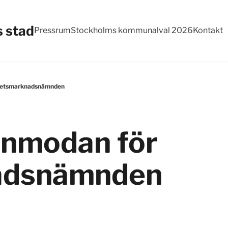
 stad
Pressrum
Stockholms kommunalval 2026
Kontakt
rbetsmarknadsnämnden
nmodan för
adsnämnden