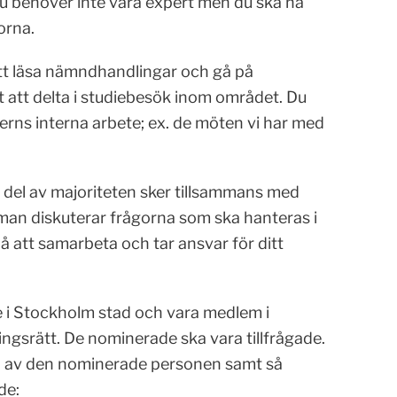
u behöver inte vara expert men du ska ha
orna.
tt läsa nämndhandlingar och gå på
t delta i studiebesök inom området. Du
rns interna arbete; ex. de möten vi har med
n del av majoriteten sker tillsammans med
man diskuterar frågorna som ska hanteras i
på att samarbeta och tar ansvar för ditt
 i Stockholm stad och vara medlem i
ngsrätt. De nominerade ska vara tillfrågade.
on av den nominerade personen samt så
de: