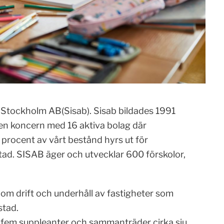
 i Stockholm AB(Sisab). Sisab bildades 1991
 en koncern med 16 aktiva bolag där
rocent av vårt bestånd hyrs ut för
tad. SISAB äger och utvecklar 600 förskolor,
nom drift och underhåll av fastigheter som
stad.
h fem suppleanter och sammanträder cirka sju