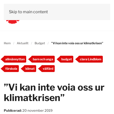
Skip to main content
Stockholms kommunalval
Pressrum
Kontakt
2026
Hem
Aktuellt
Budget
”Vi kan inte voia oss ur klimatkrisen”
allmännyttan
barn och unga
budget
clara Lindblom
förskola
klimat
välfärd
”Vi kan inte voia oss ur
klimatkrisen”
Publicerad:
20 november 2019