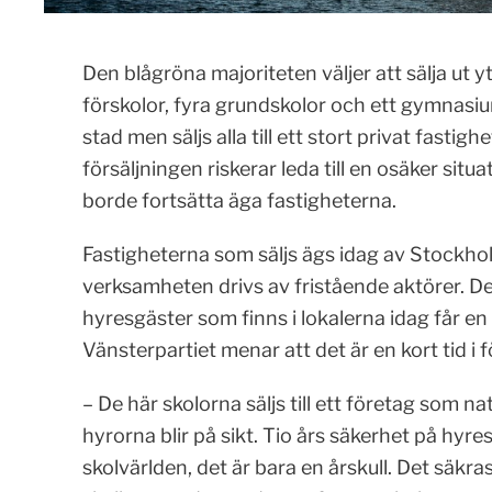
Den blågröna majoriteten väljer att sälja ut 
förskolor, fyra grundskolor och ett gymnas
stad men säljs alla till ett stort privat fasti
försäljningen riskerar leda till en osäker sit
borde fortsätta äga fastigheterna.
Fastigheterna som säljs ägs idag av Stockhol
verksamheten drivs av fristående aktörer. D
hyresgäster som finns i lokalerna idag får en 
Vänsterpartiet menar att det är en kort tid i fö
– De här skolorna säljs till ett företag som na
hyrorna blir på sikt. Tio års säkerhet på hyresk
skolvärlden, det är bara en årskull. Det säkr