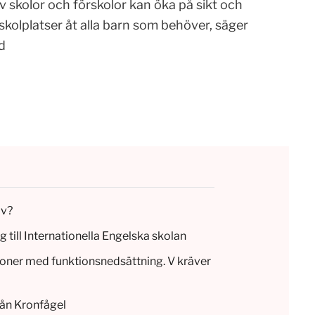
skolor och förskolor kan öka på sikt och
kolplatser åt alla barn som behöver, säger
d
iv?
g till Internationella Engelska skolan
rsoner med funktionsnedsättning. V kräver
ån Kronfågel