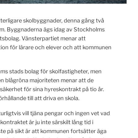
ytterligare skolbyggnader, denna gång två
ium. Byggnaderna ägs idag av Stockholms
ghetsbolag. Vänsterpartiet menar att
uation för lärare och elever och att kommunen
ms stads bolag för skolfastigheter, men
en blågröna majoriteten menar att de
säkerhet för sina hyreskontrakt på tio år.
rhållande till att driva en skola.
turligtvis vill tjäna pengar och ingen vet vad
ontraktet är ju inte särskilt lång tid i
aste på sikt är att kommunen fortsätter äga