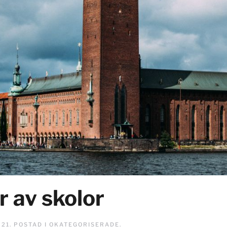
ar av skolor
021
. POSTAD I
OKATEGORISERADE
.