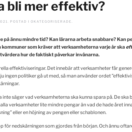
a bli mer effektiv?
2021
. POSTAD I
OKATEGORISERADE
.
e på ännu mindre tid? Kan lärarna arbeta snabbare? Kan pe
a kommuner som kräver att verksamheterna varje år ska
ef
utvärdera hur de faktiskt påverkar invånarna.
a effektiviseringar. Det innebär att verksamheter får genere
l ju ingen politiker gå ut med, så man använder ordet ”effektivi
ärningar.
rna inte säger vad verksamheterna ska kunna spara på. De ska
 alla verksamheter lite mindre pengar än vad de hade året innan
sning” eller en höjning av pengen eller schablonen.
 upp för nedskärningen som gjordes från början. Och ännu oftare 