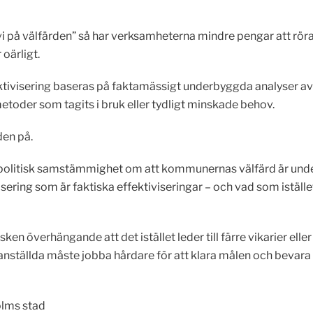
i på välfärden” så har verksamheterna mindre pengar att röra s
 oärligt.
ktivisering baseras på faktamässigt underbyggda analyser av va
metoder som tagits i bruk eller tydligt minskade behov.
den på.
 politisk samstämmighet om att kommunernas välfärd är unde
ering som är faktiska effektiviseringar – och vad som istället
ken överhängande att det istället leder till färre vikarier elle
 anställda måste jobba hårdare för att klara målen och bevara
olms stad