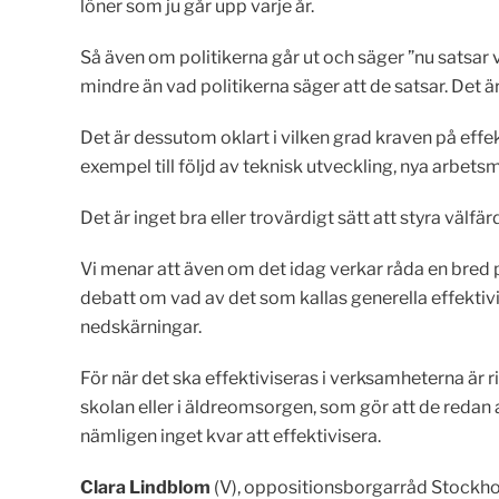
löner som ju går upp varje år.
Så även om politikerna går ut och säger ”nu satsar v
mindre än vad politikerna säger att de satsar. Det är
Det är dessutom oklart i vilken grad kraven på effe
exempel till följd av teknisk utveckling, nya arbets
Det är inget bra eller trovärdigt sätt att styra välfär
Vi menar att även om det idag verkar råda en bred
debatt om vad av det som kallas generella effektivis
nedskärningar.
För när det ska effektiviseras i verksamheterna är ris
skolan eller i äldreomsorgen, som gör att de redan
nämligen inget kvar att effektivisera.
Clara Lindblom
(V), oppositionsborgarråd Stockh