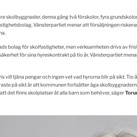
ligare skolbyggnader, denna gång två förskolor, fyra grundsko
fastighetsbolag. Vänsterpartiet menar att försäljningen riskerar 
na.
ads bolag för skolfastigheter, men verksamheten drivs av fri
äkerhet för sina hyreskontrakt på tio år. Vänsterpartiet menar at
vis vill tjäna pengar och ingen vet vad hyrorna blir på sikt. Tio 
 säkraste på sikt är att kommunen fortsätter äga skolbyggnade
tt det finns skolplatser åt alla barn som behöver, säger
Toru