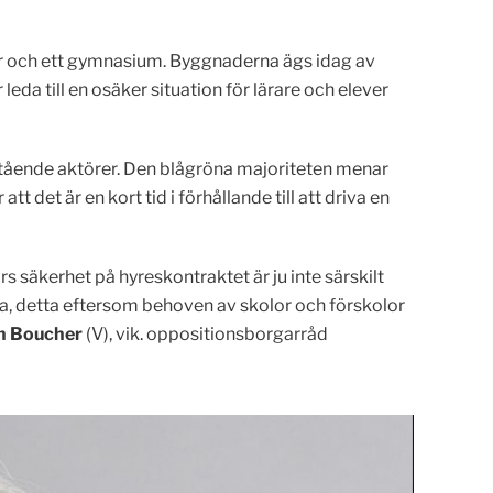
lor och ett gymnasium. Byggnaderna ägs idag av
leda till en osäker situation för lärare och elever
stående aktörer. Den blågröna majoriteten menar
t det är en kort tid i förhållande till att driva en
års säkerhet på hyreskontraktet är ju inte särskilt
rna, detta eftersom behoven av skolor och förskolor
n Boucher
(V), vik. oppositionsborgarråd