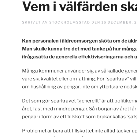
Vem i välfärden sk
SKRIVET AV
STOCKHOLMSSTAD
DEN
16 DECEMBER, 
Kan personalen i äldreomsorgen sköta om de äldr
Man skulle kunna tro det med tanke på hur mång
ifrågasätta de generella effektiviseringarna och 
Många kommuner använder sig av så kallade generell
vare sig kvalitet eller omfattning. För ”sparkrav” vil
om hushållning av pengar, inte om ytterligare nedsk
Det som gör sparkravet ”generellt” är att politike
året, fast med mindre pengar. Så i början av året får
pengar i form av ett tillskott som brukar kallas ”sat
Problemet är bara att tillskottet inte alltid täcker