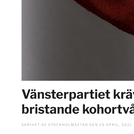
Vänsterpartiet krä
bristande kohortv
SKRIVET AV
STOCKHOLMSSTAD
DEN
29 APRIL, 2021