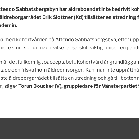
 Attendo Sabbatsbergsbyn har äldreboendet inte bedrivit 
t äldreborgarrådet Erik Slottner (Kd) tillsätter en utrednin
ndemin.
a med kohortvården på Attendo Sabbatsbergsbyn, efter uppgi
 nere smittspridningen, vilket är särskilt viktigt under en pan
 det fullkomligt oacceptabelt. Kohortvård är grundläggande 
tade och friska inom äldreomsorgen. Kan man inte upprätthål
ste äldreborgarrådet tillsätta en utredning och gå till bott
n, säger
Torun Boucher (V), gruppledare för Vänsterpartiet