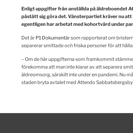
Enligt uppgifter från anställda på äldreboendet
påstått sig göra det. Vänsterpartiet kräver nu at
egentligen har arbetat med kohortvård under pa
Det är
P1 Dokumentär
som rapporterat om bristern
separerar smittade och friska personer för att hålla
– Om de här uppgifterna som framkommit stämmer är
förekomma att man inte klarar av att separera smit
äldreomsorg, särskilt inte under en pandemi. Nu må
staden bryta avtalet med Attendo Sabbatsbergsby