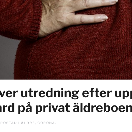
ver utredning efter up
ård på privat äldreboe
. POSTAD I
ÄLDRE
,
CORONA
.