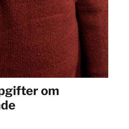
pgifter om
nde