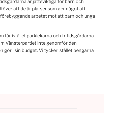
idsgårdarna är jätteviktiga för barn och
töver att de är platser som ger något att
det förebyggande arbetet mot att barn och unga
 får istället parklekarna och fritidsgårdarna
som Vänsterpartiet inte genomför den
gör i sin budget. Vi tycker istället pengarna