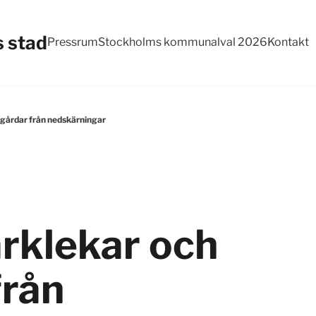
 stad
Pressrum
Stockholms kommunalval 2026
Kontakt
sgårdar från nedskärningar
rklekar och
från