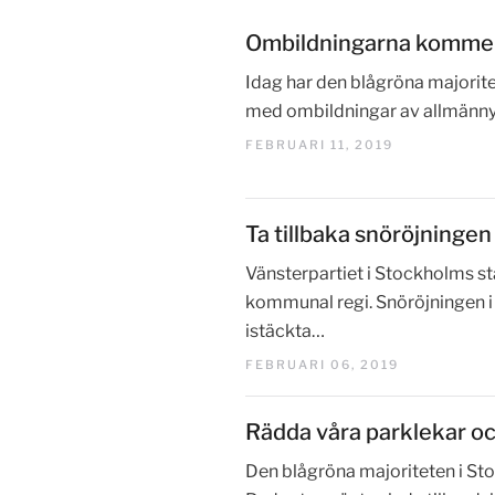
Ombildningarna kommer 
Idag har den blågröna majorit
med ombildningar av allmännyt
FEBRUARI 11, 2019
Ta tillbaka snöröjningen
Vänsterpartiet i Stockholms stad
kommunal regi. Snöröjningen i 
istäckta…
FEBRUARI 06, 2019
Rädda våra parklekar oc
Den blågröna majoriteten i Sto