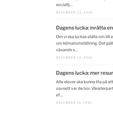
socialtj…
DECEMBER 23, 2018
Dagens lucka: inrätta e
Om vi ska lyckas ställa om till
om klimatomställning. Det gäll
växande s…
DECEMBER 22, 2018
Dagens lucka: mer resurs
Alla elever ska kunna lita på at
oavsett var de bor. Vänsterpart
ef…
DECEMBER 21, 2018