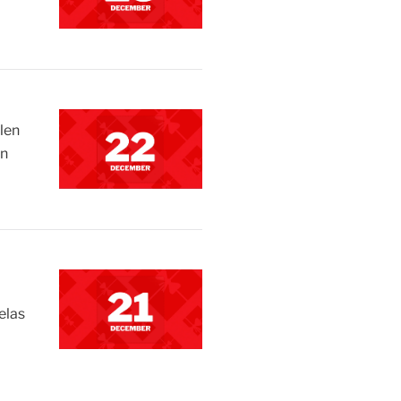
ålen
en
elas