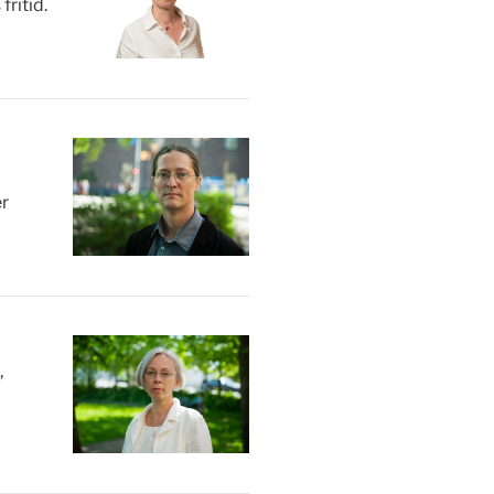
ritid.
er
,