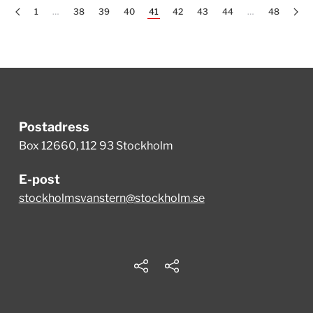
1
…
38
39
40
41
42
43
44
…
48
Postadress
Box 12660, 112 93 Stockholm
E-post
stockholmsvanstern@stockholm.se