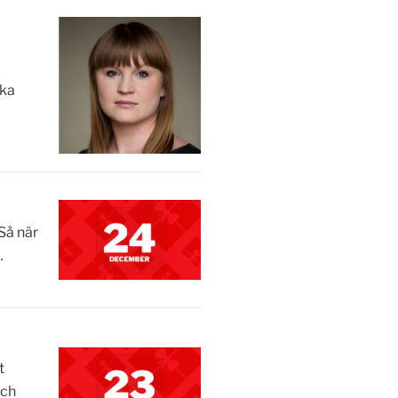
ska
Så när
…
t
och