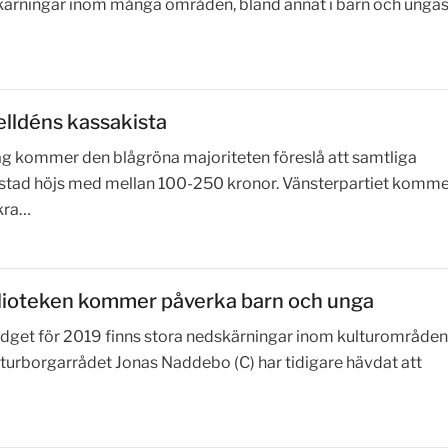
kärningar inom många områden, bland annat i barn och ungas f
elldéns kassakista
 kommer den blågröna majoriteten föreslå att samtliga
 stad höjs med mellan 100-250 kronor. Vänsterpartiet komm
kra…
lioteken kommer påverka barn och unga
udget för 2019 finns stora nedskärningar inom kulturområden
lturborgarrådet Jonas Naddebo (C) har tidigare hävdat att