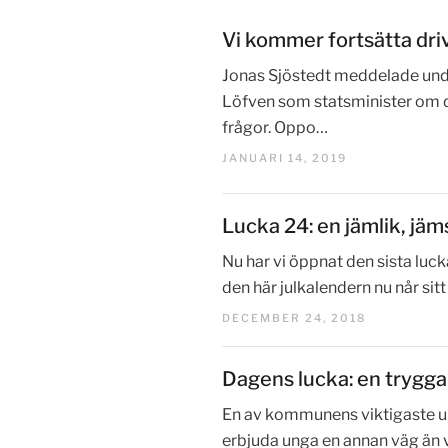
Vi kommer fortsätta driva
Jonas Sjöstedt meddelade und
Löfven som statsminister om de 
frågor. Oppo…
JANUARI 14, 2019
Lucka 24: en jämlik, jäm
Nu har vi öppnat den sista luck
den här julkalendern nu når sitt 
DECEMBER 24, 2018
Dagens lucka: en trygga
En av kommunens viktigaste upp
erbjuda unga en annan väg än vå