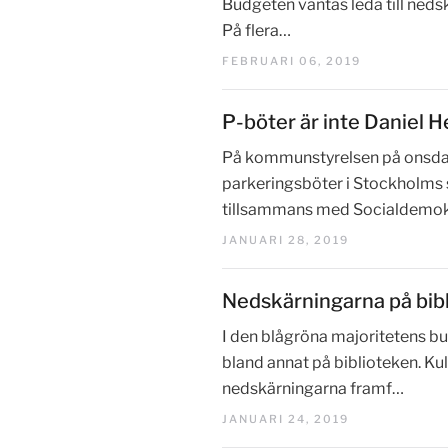
Budgeten väntas leda till neds
På flera…
FEBRUARI 06, 2019
P-böter är inte Daniel H
På kommunstyrelsen på onsdag
parkeringsböter i Stockholms
tillsammans med Socialdemo
JANUARI 28, 2019
Nedskärningarna på bib
I den blågröna majoritetens b
bland annat på biblioteken. Ku
nedskärningarna framf…
JANUARI 24, 2019