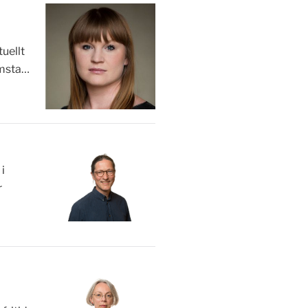
uellt
imsta…
i
r