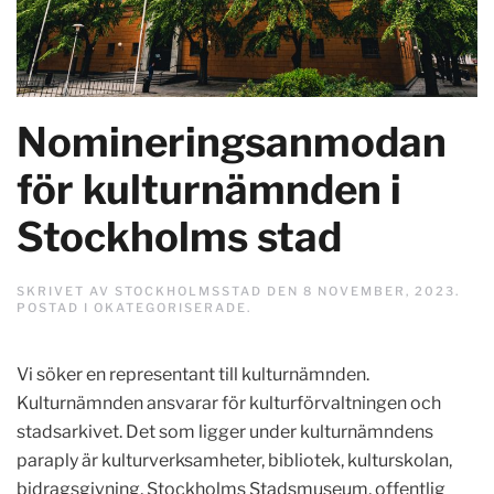
Nomineringsanmodan
för kulturnämnden i
Stockholms stad
SKRIVET AV
STOCKHOLMSSTAD
DEN
8 NOVEMBER, 2023
.
POSTAD I
OKATEGORISERADE
.
Vi söker en representant till kulturnämnden.
Kulturnämnden ansvarar för kulturförvaltningen och
stadsarkivet. Det som ligger under kulturnämndens
paraply är kulturverksamheter, bibliotek, kulturskolan,
bidragsgivning, Stockholms Stadsmuseum, offentlig