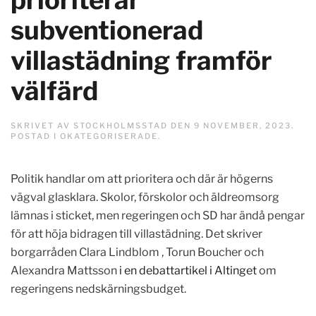
subventionerad
villastädning framför
välfärd
SKRIVET AV
STOCKHOLMSSTAD
DEN
9 NOVEMBER, 2023
.
POSTAD I
OKATEGORISERADE
.
Politik handlar om att prioritera och där är högerns
vägval glasklara. Skolor, förskolor och äldreomsorg
lämnas i sticket, men regeringen och SD har ändå pengar
för att höja bidragen till villastädning. Det skriver
borgarråden Clara Lindblom , Torun Boucher och
Alexandra Mattsson
i en debattartikel i Altinget
om
regeringens nedskärningsbudget.