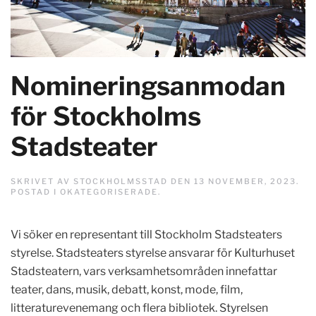
Nomineringsanmodan
för Stockholms
Stadsteater
SKRIVET AV
STOCKHOLMSSTAD
DEN
13 NOVEMBER, 2023
.
POSTAD I
OKATEGORISERADE
.
Vi söker en representant till Stockholm Stadsteaters
styrelse. Stadsteaters styrelse ansvarar för Kulturhuset
Stadsteatern, vars verksamhetsområden innefattar
teater, dans, musik, debatt, konst, mode, film,
litteraturevenemang och flera bibliotek. Styrelsen