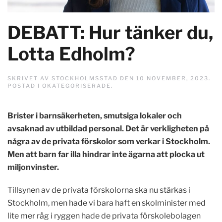
DEBATT: Hur tänker du,
Lotta Edholm?
SKRIVET AV
STOCKHOLMSSTAD
DEN
10 NOVEMBER, 2023
.
POSTAD I
OKATEGORISERADE
.
Brister i barnsäkerheten, smutsiga lokaler och
avsaknad av utbildad personal. Det är verkligheten på
några av de privata förskolor som verkar i Stockholm.
Men att barn far illa hindrar inte ägarna att plocka ut
miljonvinster.
Tillsynen av de privata förskolorna ska nu stärkas i
Stockholm, men hade vi bara haft en skolminister med
lite mer råg i ryggen hade de privata förskolebolagen