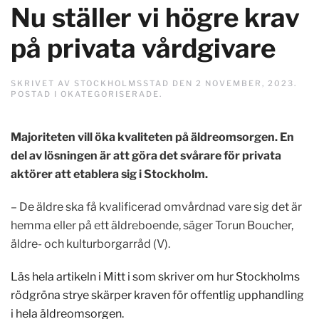
Nu ställer vi högre krav
på privata vårdgivare
SKRIVET AV
STOCKHOLMSSTAD
DEN
2 NOVEMBER, 2023
.
POSTAD I
OKATEGORISERADE
.
Majoriteten vill öka kvaliteten på äldreomsorgen. En
del av lösningen är att göra det svårare för privata
aktörer att etablera sig i Stockholm.
– De äldre ska få kvalificerad omvårdnad vare sig det är
hemma eller på ett äldreboende, säger Torun Boucher,
äldre- och kulturborgarråd (V).
Läs hela artikeln i Mitt i som skriver om hur Stockholms
rödgröna strye skärper kraven för offentlig upphandling
i hela äldreomsorgen.