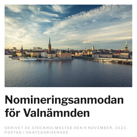
Nomineringsanmodan
för Valnämnden
SKRIVET AV
STOCKHOLMSSTAD
DEN
9 NOVEMBER, 2023
.
POSTAD I
OKATEGORISERADE
.