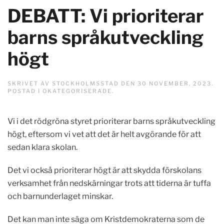
DEBATT: Vi prioriterar
barns språkutveckling
högt
SKRIVET AV
STOCKHOLMSSTAD
DEN
30 NOVEMBER, 2023
.
POSTAD I
OKATEGORISERADE
.
Vi i det rödgröna styret prioriterar barns språkutveckling
högt, eftersom vi vet att det är helt avgörande för att
sedan klara skolan.
Det vi också prioriterar högt är att skydda förskolans
verksamhet från nedskärningar trots att tiderna är tuffa
och barnunderlaget minskar.
Det kan man inte säga om Kristdemokraterna som de