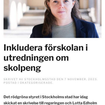
Inkludera förskolan i
utredningen om
skolpeng
SKRIVET AV
STOCKHOLMSSTAD
DEN
7 NOVEMBER, 2023
.
POSTAD I
OKATEGORISERADE
.
Det rödgröna styret i Stockholms stad har idag
skickat en skrivelse till regeringen och Lotta Edholm